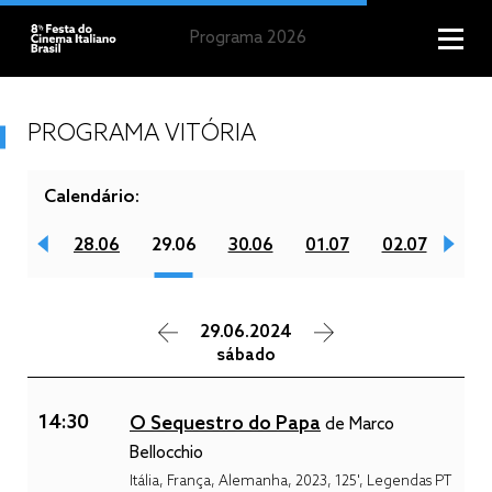
Programa 2026
PROGRAMA VITÓRIA
Calendário:
27.06
28.06
29.06
30.06
01.07
02.07
03.
29.06.2024
sábado
14:30
O Sequestro do Papa
de Marco
Bellocchio
Itália, França, Alemanha, 2023, 125', Legendas PT