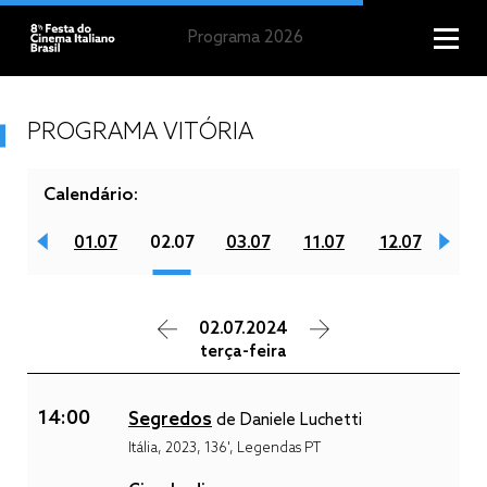
Programa 2026
PROGRAMA VITÓRIA
Calendário:
30.06
01.07
02.07
03.07
11.07
12.07
13.
02.07.2024
terça-feira
14:00
Segredos
de Daniele Luchetti
Itália, 2023, 136', Legendas PT