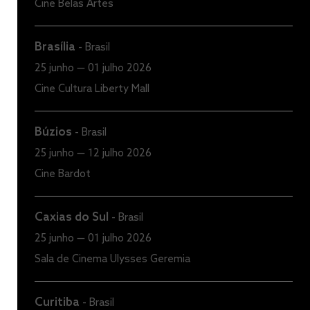
Cine Belas Artes
Brasília
-
Brasil
25 junho — 01 julho 2026
Cine Cultura Liberty Mall
Búzios
-
Brasil
25 junho — 12 julho 2026
Cine Bardot
Caxias do Sul
-
Brasil
25 junho — 01 julho 2026
Sala de Cinema Ulysses Geremia
Curitiba
-
Brasil