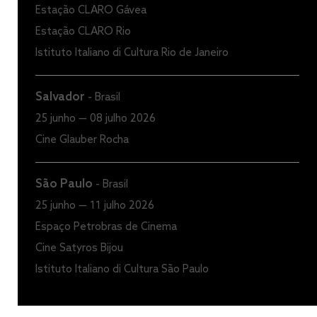
Estação CLARO Gávea
Estação CLARO Rio
Istituto Italiano di Cultura Rio de Janeiro
Salvador
-
Brasil
25 junho — 08 julho 2026
Cine Glauber Rocha
São Paulo
-
Brasil
25 junho — 11 julho 2026
Espaço Petrobras de Cinema
Cine Satyros Bijou
Istituto Italiano di Cultura São Paulo