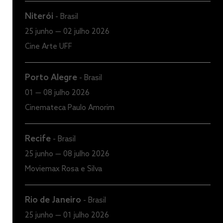
Niterói
-
Brasil
25 junho — 02 julho 2026
Cine Arte UFF
Porto Alegre
-
Brasil
01 — 08 julho 2026
Cinemateca Paulo Amorim
Recife
-
Brasil
25 junho — 08 julho 2026
Moviemax Rosa e Silva
Rio de Janeiro
-
Brasil
25 junho — 01 julho 2026