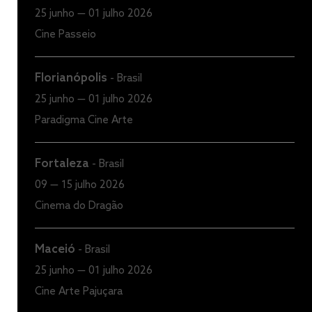
25 junho — 01 julho 2026
Cine Passeio
Florianópolis
-
Brasil
25 junho — 01 julho 2026
Paradigma Cine Arte
Fortaleza
-
Brasil
09 — 15 julho 2026
Cinema do Dragão
Maceió
-
Brasil
25 junho — 01 julho 2026
Cine Arte Pajuçara