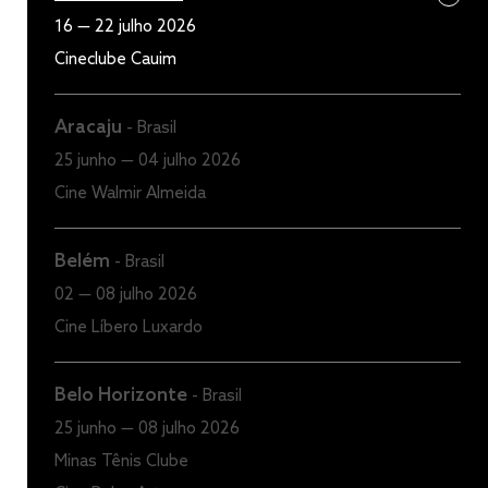
16 — 22 julho 2026
Cineclube Cauim
Aracaju
-
Brasil
25 junho — 04 julho 2026
Cine Walmir Almeida
Belém
-
Brasil
02 — 08 julho 2026
Cine Líbero Luxardo
Belo Horizonte
-
Brasil
25 junho — 08 julho 2026
Minas Tênis Clube