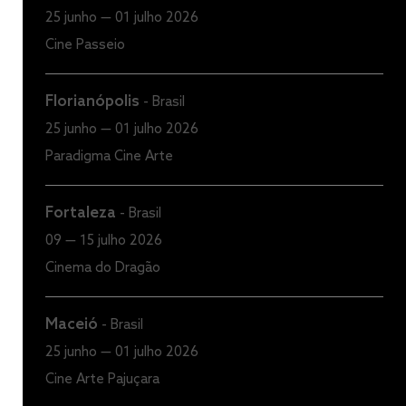
25 junho — 01 julho 2026
Cine Passeio
Florianópolis
-
Brasil
25 junho — 01 julho 2026
Paradigma Cine Arte
Fortaleza
-
Brasil
09 — 15 julho 2026
Cinema do Dragão
Maceió
-
Brasil
25 junho — 01 julho 2026
Cine Arte Pajuçara