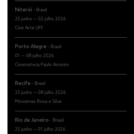
Niterói
-
Brasil
25 junho — 02 julho 2026
Cine Arte UFF
Porto Alegre
-
Brasil
01 — 08 julho 2026
Cinemateca Paulo Amorim
Recife
-
Brasil
25 junho — 08 julho 2026
Moviemax Rosa e Silva
Rio de Janeiro
-
Brasil
25 junho — 01 julho 2026