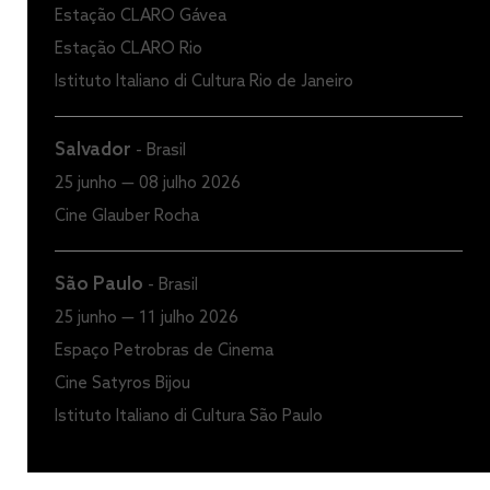
Estação CLARO Gávea
Estação CLARO Rio
Istituto Italiano di Cultura Rio de Janeiro
Salvador
-
Brasil
25 junho — 08 julho 2026
Cine Glauber Rocha
São Paulo
-
Brasil
25 junho — 11 julho 2026
Espaço Petrobras de Cinema
Cine Satyros Bijou
Istituto Italiano di Cultura São Paulo