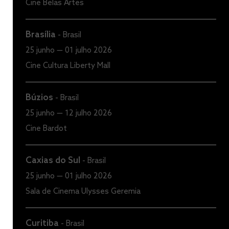
Cine Belas Artes
Brasília
-
Brasil
25 junho — 01 julho 2026
Cine Cultura Liberty Mall
Búzios
-
Brasil
25 junho — 12 julho 2026
Cine Bardot
Caxias do Sul
-
Brasil
25 junho — 01 julho 2026
Sala de Cinema Ulysses Geremia
Curitiba
-
Brasil