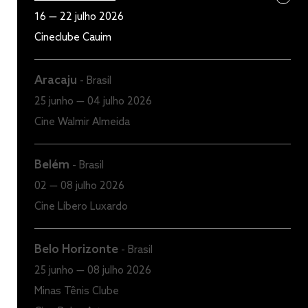
16 — 22 julho 2026
Cineclube Cauim
Aracaju
-
Brasil
25 junho — 04 julho 2026
Cine Walmir Almeida
Belém
-
Brasil
02 — 08 julho 2026
Cine Líbero Luxardo
Belo Horizonte
-
Brasil
25 junho — 08 julho 2026
Minas Tênis Clube