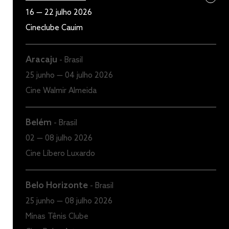
16 — 22 julho 2026
Cineclube Cauim
Aracaju
-
Brasil
25 junho — 04 julho 2026
Cine Walmir Almeida
Belém
-
Brasil
02 — 08 julho 2026
Cine Líbero Luxardo
Belo Horizonte
-
Brasil
25 junho — 08 julho 2026
Minas Tênis Clube