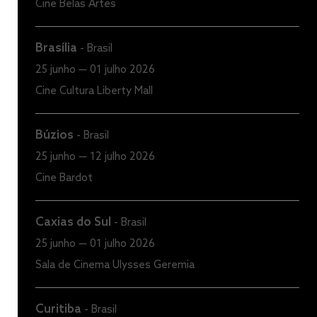
Cine Belas Artes
Brasília
-
Brasil
25 junho — 01 julho 2026
Cine Cultura Liberty Mall
Búzios
-
Brasil
25 junho — 12 julho 2026
Cine Bardot
Caxias do Sul
-
Brasil
25 junho — 01 julho 2026
Sala de Cinema Ulysses Geremia
Curitiba
-
Brasil