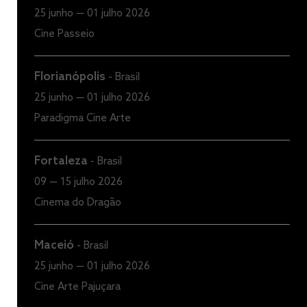
25 junho — 01 julho 2026
Cine Passeio
Florianópolis
-
Brasil
25 junho — 01 julho 2026
Paradigma Cine Arte
Fortaleza
-
Brasil
09 — 15 julho 2026
Cinema do Dragão
Maceió
-
Brasil
25 junho — 01 julho 2026
Cine Arte Pajuçara