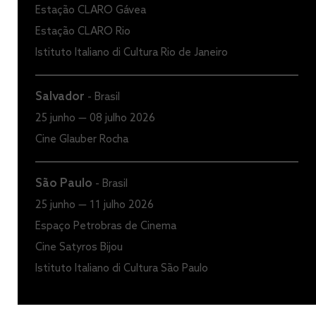
Estação CLARO Gávea
Estação CLARO Rio
Istituto Italiano di Cultura Rio de Janeiro
Salvador
-
Brasil
25 junho — 08 julho 2026
Cine Glauber Rocha
São Paulo
-
Brasil
25 junho — 11 julho 2026
Espaço Petrobras de Cinema
Cine Satyros Bijou
Istituto Italiano di Cultura São Paulo