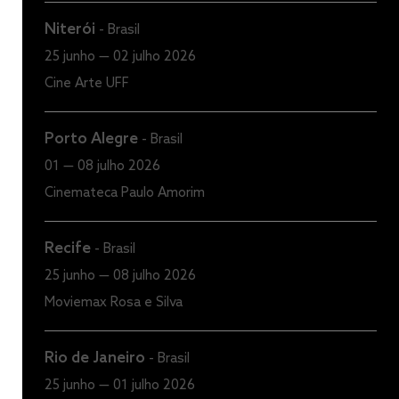
Niterói
-
Brasil
25 junho — 02 julho 2026
Cine Arte UFF
Porto Alegre
-
Brasil
01 — 08 julho 2026
Cinemateca Paulo Amorim
Recife
-
Brasil
25 junho — 08 julho 2026
Moviemax Rosa e Silva
Rio de Janeiro
-
Brasil
25 junho — 01 julho 2026