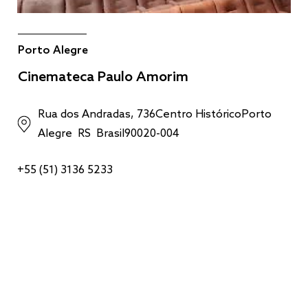
Porto Alegre
Cine Líbero Luxardo
Cinemateca Paulo Amorim
Rua dos Andradas, 736Centro HistóricoPorto
Alegre RS Brasil90020-004
Minas Tênis Clube
Cine Belas Artes
+55 (51) 3136 5233
Cine Cultura Liberty Mall