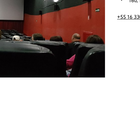
160, 
Brasil
Ci
08 julho 2026
+55 16 3
-
Brasil
11 julho 2026
Ci
Mi
Ci
Ci