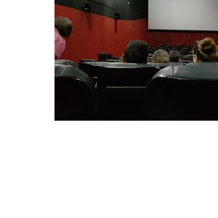
Salvador
-
25 junho — 
São Paulo
25 junho — 