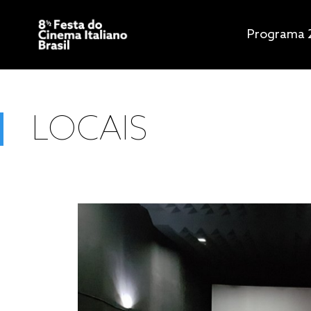
25 junho — 
Programa 
Niterói
-
Br
25 junho — 
LOCAIS
Porto Aleg
01 — 08 jul
Recife
-
Bra
25 junho — 
Rio de Jane
25 junho — 