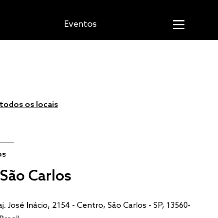
Eventos
 todos os locais
os
 São Carlos
neclube Cauim
aj. José Inácio, 2154 - Centro, São Carlos - SP, 13560-