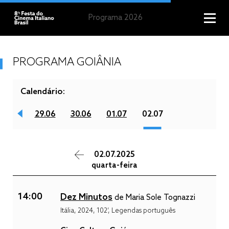
Programa 2026
PROGRAMA GOIÂNIA
Calendário:
28.06
29.06
30.06
01.07
02.07
02.07.2025
quarta-feira
14:00
Dez Minutos
de Maria Sole Tognazzi
Itália, 2024, 102’, Legendas português