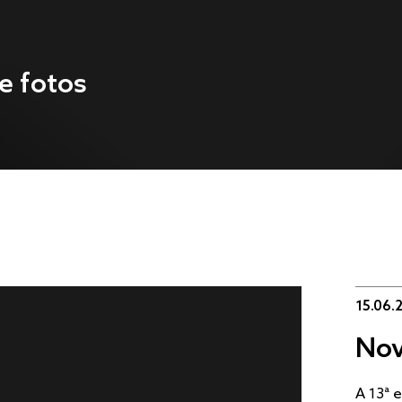
e fotos
15.06.
Nov
A 13ª 