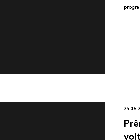
progra
25.06.
Prê
vol