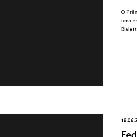
O Prêm
uma ed
Bialett
18.06.
Fed