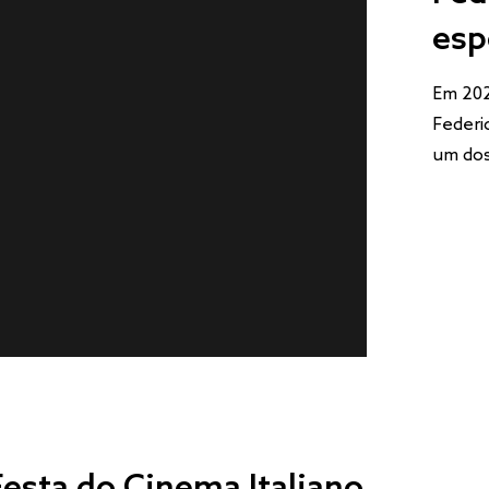
esp
Em 202
Federi
um dos
esta do Cinema Italiano