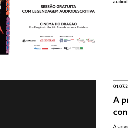
audiod
01.07.
A p
con
A cine