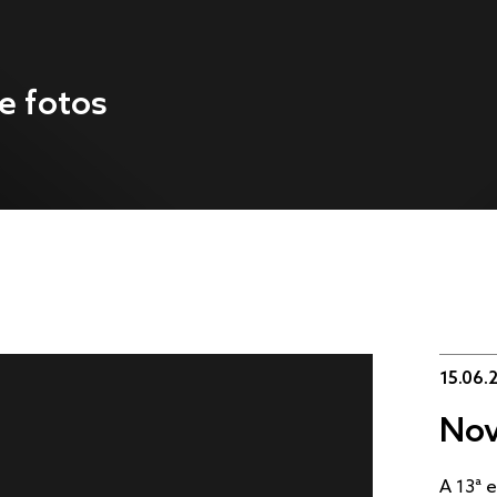
e fotos
15.06.
Nov
A 13ª 