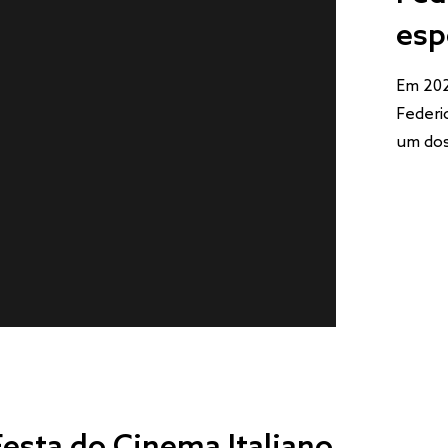
esp
Em 202
Federi
um dos
esta do Cinema Italiano