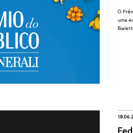
O Prêm
uma ed
Bialett
18.06.
Fed