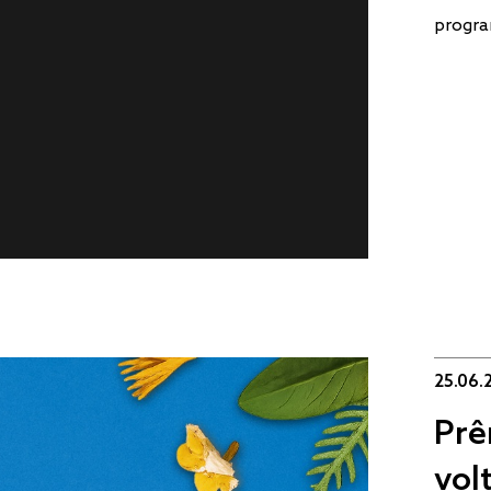
progra
25.06.
Prê
vol