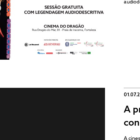
audiod
01.07.
A p
con
A cine