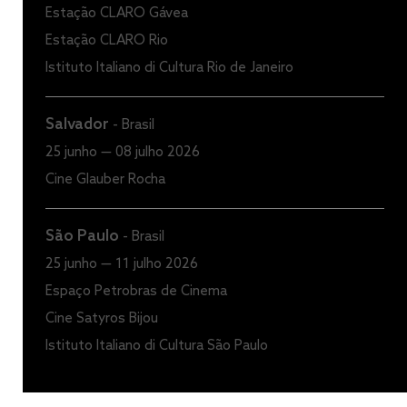
Estação CLARO Gávea
Estação CLARO Rio
Istituto Italiano di Cultura Rio de Janeiro
Salvador
-
Brasil
25 junho — 08 julho 2026
Cine Glauber Rocha
São Paulo
-
Brasil
25 junho — 11 julho 2026
Espaço Petrobras de Cinema
Cine Satyros Bijou
Istituto Italiano di Cultura São Paulo