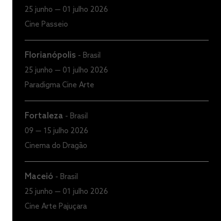
25 junho — 01 julho 2026
Cine Passeio
Florianópolis
-
Brasil
25 junho — 01 julho 2026
Paradigma Cine Arte
Fortaleza
-
Brasil
09 — 15 julho 2026
Cinema do Dragão
Maceió
-
Brasil
25 junho — 01 julho 2026
Cine Arte Pajuçara