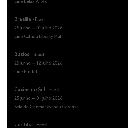
Cine Belas Artes
Brasília
-
Brasil
25 junho — 01 julho 2026
Cine Cultura Liberty Mall
Búzios
-
Brasil
25 junho — 12 julho 2026
Cine Bardot
Caxias do Sul
-
Brasil
25 junho — 01 julho 2026
Sala de Cinema Ulysses Geremia
Curitiba
-
Brasil