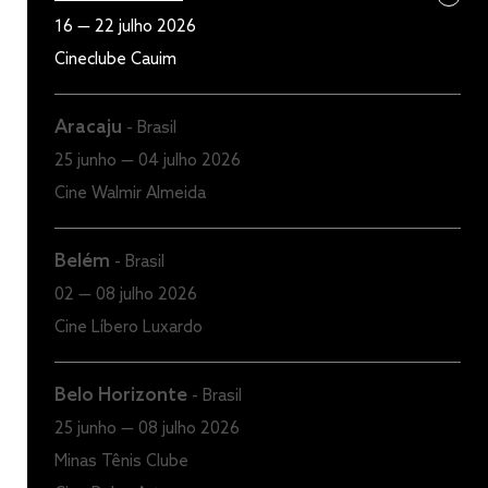
16 — 22 julho 2026
Cineclube Cauim
Aracaju
-
Brasil
25 junho — 04 julho 2026
Cine Walmir Almeida
Belém
-
Brasil
02 — 08 julho 2026
Cine Líbero Luxardo
Belo Horizonte
-
Brasil
25 junho — 08 julho 2026
Minas Tênis Clube