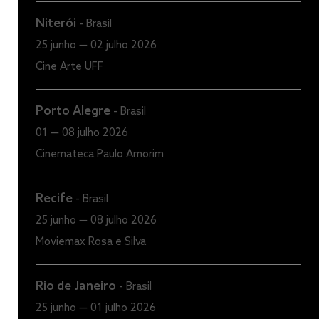
Niterói
-
Brasil
25 junho — 02 julho 2026
Cine Arte UFF
Porto Alegre
-
Brasil
01 — 08 julho 2026
Cinemateca Paulo Amorim
Recife
-
Brasil
25 junho — 08 julho 2026
Moviemax Rosa e Silva
Rio de Janeiro
-
Brasil
25 junho — 01 julho 2026