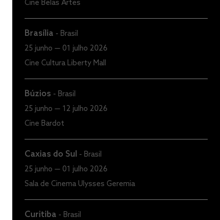
Cine Belas Artes
Brasília
-
Brasil
25 junho — 01 julho 2026
Cine Cultura Liberty Mall
Búzios
-
Brasil
25 junho — 12 julho 2026
Cine Bardot
Caxias do Sul
-
Brasil
25 junho — 01 julho 2026
Sala de Cinema Ulysses Geremia
Curitiba
-
Brasil