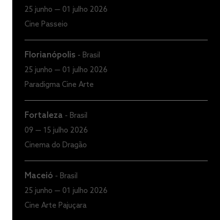
25 junho — 01 julho 2026
Cine Passeio
Florianópolis
-
Brasil
25 junho — 01 julho 2026
Paradigma Cine Arte
Fortaleza
-
Brasil
09 — 15 julho 2026
Cinema do Dragão
Maceió
-
Brasil
25 junho — 01 julho 2026
Cine Arte Pajuçara