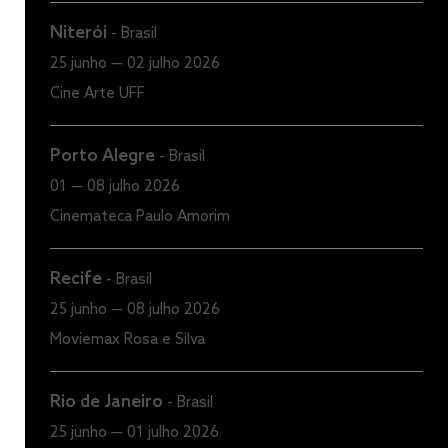
Niterói
-
Brasil
25 junho — 02 julho 2026
Cine Arte UFF
Porto Alegre
-
Brasil
01 — 08 julho 2026
Cinemateca Paulo Amorim
Recife
-
Brasil
25 junho — 08 julho 2026
Moviemax Rosa e Silva
Rio de Janeiro
-
Brasil
25 junho — 01 julho 2026