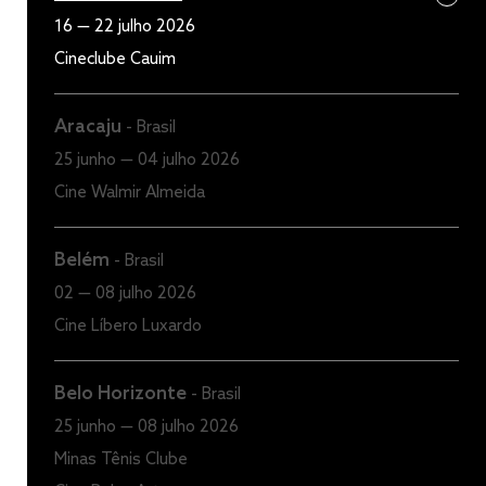
16 — 22 julho 2026
Cineclube Cauim
Aracaju
-
Brasil
25 junho — 04 julho 2026
Cine Walmir Almeida
Belém
-
Brasil
02 — 08 julho 2026
Cine Líbero Luxardo
Belo Horizonte
-
Brasil
25 junho — 08 julho 2026
Minas Tênis Clube