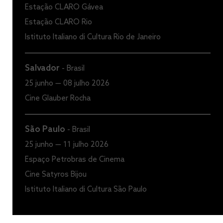
Estação CLARO Gávea
Estação CLARO Rio
Istituto Italiano di Cultura Rio de Janeiro
Salvador
-
Brasil
25 junho — 08 julho 2026
Cine Glauber Rocha
São Paulo
-
Brasil
25 junho — 11 julho 2026
Espaço Petrobras de Cinema
Cine Satyros Bijou
Istituto Italiano di Cultura São Paulo